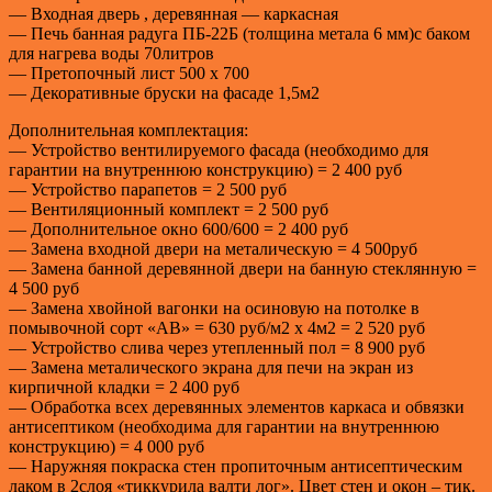
— Входная дверь , деревянная — каркасная
— Печь банная радуга ПБ-22Б (толщина метала 6 мм)с баком
для нагрева воды 70литров
— Претопочный лист 500 х 700
— Декоративные бруски на фасаде 1,5м2
Дополнительная комплектация:
— Устройство вентилируемого фасада (необходимо для
гарантии на внутреннюю конструкцию) = 2 400 руб
— Устройство парапетов = 2 500 руб
— Вентиляционный комплект = 2 500 руб
— Дополнительное окно 600/600 = 2 400 руб
— Замена входной двери на металическую = 4 500руб
— Замена банной деревянной двери на банную стеклянную =
4 500 руб
— Замена хвойной вагонки на осиновую на потолке в
помывочной сорт «АВ» = 630 руб/м2 х 4м2 = 2 520 руб
— Устройство слива через утепленный пол = 8 900 руб
— Замена металического экрана для печи на экран из
кирпичной кладки = 2 400 руб
— Обработка всех деревянных элементов каркаса и обвязки
антисептиком (необходима для гарантии на внутреннюю
конструкцию) = 4 000 руб
— Наружняя покраска стен пропиточным антисептическим
лаком в 2слоя «тиккурила валти лог». Цвет стен и окон – тик.