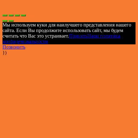
Мы используем куки для наилучшего представления нашего
сайта. Если Вы продолжите использовать сайт, мы будем
считать что Вас это устраивает.
Принять
Наша политика
конфиденциальности
Позвонить
})