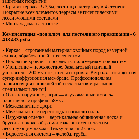
защитных покрытий
• Крытая терраса 3х7,5м, лестница на террасу в 4 ступени.
Покрытие всех элементов террасы антисептическими
лессирующими составами.
• Монтаж дома на участке
Комплектация «под ключ, для постоянного проживания»
6
418 433 руб.:
• Каркас – строганный материал хвойных пород камерной
сушки, обработанный антисептиком
• Покрытие кровли – профлист с полимерным покрытием
• Утепление – перехлестное, базальтовый плитный
утеплитель: 200 мм пол, стены и кровля. Ветро-влагозащитная
супер диффузионная мембрана. Профессиональная
пароизоляция с проклейкой всех стыков и разрывов
специальной лентой.
• Окна и наружные двери — двухкамерные метало-
пластиковые профиль 58мм.
• Межкомнатные двери
• Межкомнатные перегородки согласно плана
• Наружная отделка – вертикальная обшивочная доска и
брусок с покраской до монтажа антисептическим
лессирующим лаком «Тиккурила» в 2 слоя.
• Водосточная система – желоба, трубы.