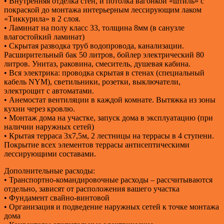
• Внутренняя отделка стен, и потолка вагонкой «штиль» с
покраской до монтажа интерьерным лессирующим лаком
«Тиккурила» в 2 слоя.
• Ламинат на полу класс 33, толщина 8мм (в санузле
влагостойкий ламинат)
• Скрытая разводка труб водопровода, канализации.
Расширительный бак 50 литров, бойлер электрический 80
литров. Унитаз, раковина, смеситель, душевая кабина.
• Вся электрика: проводка скрытая в стенах (специальный
кабель NYM), светильники, розетки, выключатели,
электрощит с автоматами.
• Анемостат вентиляции в каждой комнате. Вытяжка из зоны
кухни через кровлю.
• Монтаж дома на участке, запуск дома в эксплуатацию (при
наличии наружных сетей)
• Крытая терраса 3х7,5м, 2 лестницы на террасы в 4 ступени.
Покрытие всех элементов террасы антисептическими
лессирующими составами.
Дополнительные расходы:
• Транспортно-командировочные расходы – рассчитываются
отдельно, зависят от расположения вашего участка
• Фундамент свайно-винтовой
• Организация и подведение наружных сетей к точке монтажа
дома