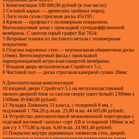
1 Комплектация 330 000,00 рублей (в том числе):
2 Силовой каркас — древесина хвойных пород;
3 Лаги пола сухая строганая доска 45х195 ;
4 Кровля — профлист с полимерным покрытием.
Вентилируемый зазор с прокладкой супердиффузионной
мембраны. C цветом серый графит Ral 7024;
5 Ветровые планки из листового метала с полимерным
покрытием;
6 Отделка наружных стен — вертикальная обшивочная доска
(16мм). Вентилируемый фасад с прокладкой
паропроницаемой ветро-влагозащитой мембраны;
7 Входная дверь металлическая Стройгост 5.1;
8 Чистовой пол — доска строганая камерной сушки 20мм;
9 Дополнительная комплектация:
10 входной двери Стройгост 5.1 на металлопластиковый
оконно-дверной блок со скосом сверху (цвет белый) 2300мм х
1500мм 39 840,00 рублей;
12 Укладка Ламината 33 класса, с толщиной 8 мм, с
подложкой 1 784,20 р./м.кв. 25,00 м.кв. 44 605,00 рублей;
14 Устройство дополнительной межкомнатной перегородки с
отделкой вагонкой «штиль» сорт АВ и толщиной 100мм за м2
для с/у 3 775,80 р./м.кв. 6,60 м.кв. 24 901,40 рублей;
15 Покрытие внутри деревянных элементов стен, дверей,
перегородок и потолка пропиточным интерьерным лаком