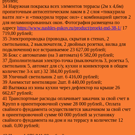
рублей;
34 Наружная покраска всех элементов террасы (2м х 4,6м)
пропиточным антисептическим лаком в 2 слоя «тиккурила
валти лог» и «тиккурила террас оил» с комбинацией цветов 2
для неламинированных окон. Фотография размещена по
адресу
https://www.nashles-pskov.ru/product/proekt-md-38-1/
17
719,00 рублей;
35 Электропроводка (проводка, скрытая в стенах, 2
светильника, 2 выключателя, 2 двойных розетки, вилка для
подключения) все встраиваемое 23 627,00 рублей;
36 Бокс с автоматами (на 3 автомата) 6 582,00 рублей;
37 Дополнительная электро-точка (выключатель 3, розетка 5,
светильник 5, автомат для с/у, кухни и конвекторов в общем
количестве 3-х шт.) 32 384,00 рублей;
38 Уличный светильник 2 шт. 6 416,00 рублей;
39 Анемостат вентиляции 2шт. 8 440,00 рублей;
40 Вытяжка из зоны кухни через дефлектор на крыше 26
662,67 рублей;
41 Транспортные расходы оплачивает заказчик за свой счет в
Крупп в ориентировочной сумме 28 000 рублей., Оплата
свайного фундамента осуществляется заказчиком за свой счет
в ориентировочной сумме 60 000 рублей за установку
свайного фундамента на дом и на террасу в количестве 12
свай. 0,00 рублей;