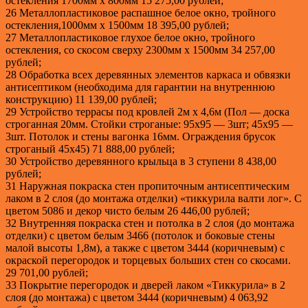
остекления 1700мм х 800мм 15 275,00 рублей;
26 Металлопластиковое распашное белое окно, тройного
остекления,1000мм х 1500мм 18 395,00 рублей;
27 Металлопластиковое глухое белое окно, тройного
остекления, со скосом сверху 2300мм х 1500мм 34 257,00
рублей;
28 Обработка всех деревянных элементов каркаса и обвязки
антисептиком (необходима для гарантии на внутреннюю
конструкцию) 11 139,00 рублей;
29 Устройство террасы под кровлей 2м х 4,6м (Пол — доска
строганная 20мм. Стойки строганые: 95х95 — 3шт; 45х95 —
3шт. Потолок и стены вагонка 16мм. Ограждения брусок
строганый 45х45) 71 888,00 рублей;
30 Устройство деревянного крыльца в 3 ступени 8 438,00
рублей;
31 Наружная покраска стен пропиточным антисептическим
лаком в 2 слоя (до монтажа отделки) «тиккурила валти лог». С
цветом 5086 и декор чисто белым 26 446,00 рублей;
32 Внутренняя покраска стен и потолка в 2 слоя (до монтажа
отделки) с цветом белым 3466 (потолок и боковые стены
малой высоты 1,8м), а также с цветом 3444 (коричневым) с
окраской перегородок и торцевых больших стен со скосами.
29 701,00 рублей;
33 Покрытие перегородок и дверей лаком «Тиккурила» в 2
слоя (до монтажа) с цветом 3444 (коричневым) 4 063,92