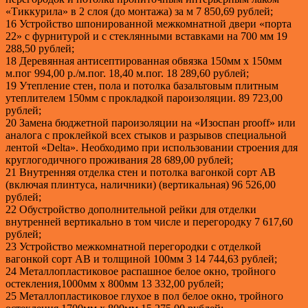
«Тиккурила» в 2 слоя (до монтажа) за м 7 850,69 рублей;
16 Устройство шпонированной межкомнатной двери «порта
22» с фурнитурой и с стеклянными вставками на 700 мм 19
288,50 рублей;
18 Деревянная антисептированная обвязка 150мм х 150мм
м.пог 994,00 р./м.пог. 18,40 м.пог. 18 289,60 рублей;
19 Утепление стен, пола и потолка базальтовым плитным
утеплителем 150мм с прокладкой пароизоляции. 89 723,00
рублей;
20 Замена бюджетной пароизоляции на «Изоспан prooff» или
аналога с проклейкой всех стыков и разрывов специальной
лентой «Delta». Необходимо при использовании строения для
круглогодичного проживания 28 689,00 рублей;
21 Внутренняя отделка стен и потолка вагонкой сорт АВ
(включая плинтуса, наличники) (вертикальная) 96 526,00
рублей;
22 Обустройство дополнительной рейки для отделки
внутренней вертикально в том числе и перегородку 7 617,60
рублей;
23 Устройство межкомнатной перегородки с отделкой
вагонкой сорт АВ и толщиной 100мм 3 14 744,63 рублей;
24 Металлопластиковое распашное белое окно, тройного
остекления,1000мм х 800мм 13 332,00 рублей;
25 Металлопластиковое глухое в пол белое окно, тройного