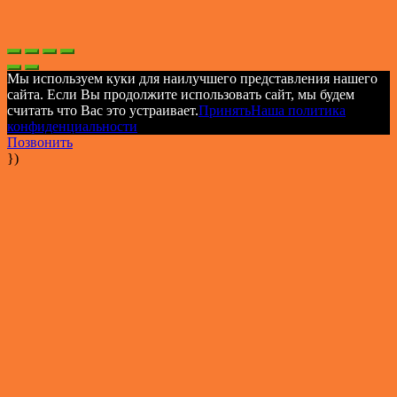
Мы используем куки для наилучшего представления нашего
сайта. Если Вы продолжите использовать сайт, мы будем
считать что Вас это устраивает.
Принять
Наша политика
конфиденциальности
Позвонить
})